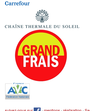
suivez-nous sur
-
mentions
-
réalisation
-
Se